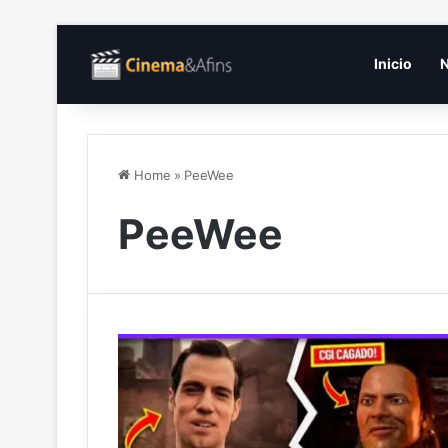
Inicio
N
Home
»
PeeWee
PeeWee