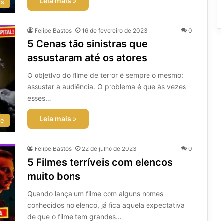
Leia mais »
os
Felipe Bastos
16 de fevereiro de 2023
0
5 Cenas tão sinistras que
assustaram até os atores
O objetivo do filme de terror é sempre o mesmo:
assustar a audiência. O problema é que às vezes
esses…
Leia mais »
ee
Felipe Bastos
22 de julho de 2023
0
5 Filmes terríveis com elencos
muito bons
Quando lança um filme com alguns nomes
conhecidos no elenco, já fica aquela expectativa
de que o filme tem grandes…