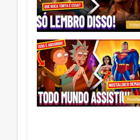
Víde
PeeW