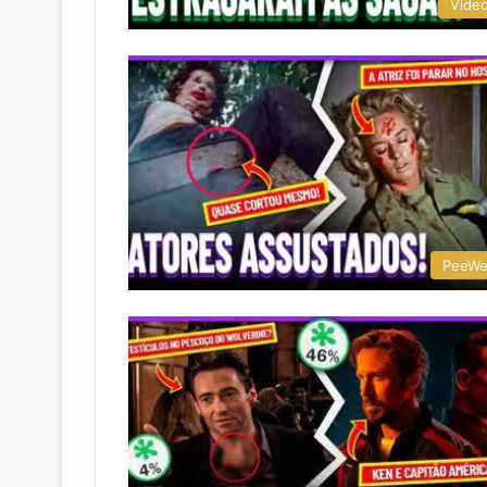
Víde
PeeW