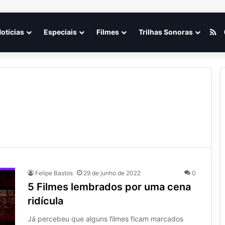
R
otícias
Especiais
Filmes
Trilhas Sonoras
Felipe Bastos
29 de junho de 2022
0
5 Filmes lembrados por uma cena
ridícula
Já percebeu que alguns filmes ficam marcados