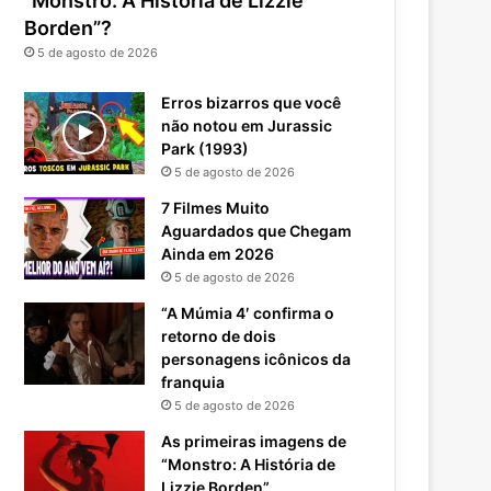
“Monstro: A História de Lizzie
Borden”?
5 de agosto de 2026
Erros bizarros que você
não notou em Jurassic
Park (1993)
5 de agosto de 2026
7 Filmes Muito
Aguardados que Chegam
Ainda em 2026
5 de agosto de 2026
“A Múmia 4′ confirma o
retorno de dois
personagens icônicos da
franquia
5 de agosto de 2026
As primeiras imagens de
“Monstro: A História de
Lizzie Borden”