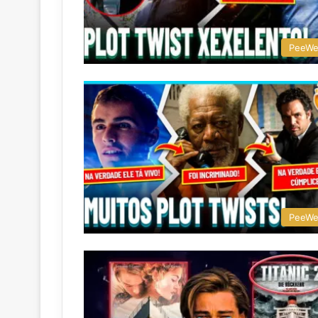
PeeW
PeeW