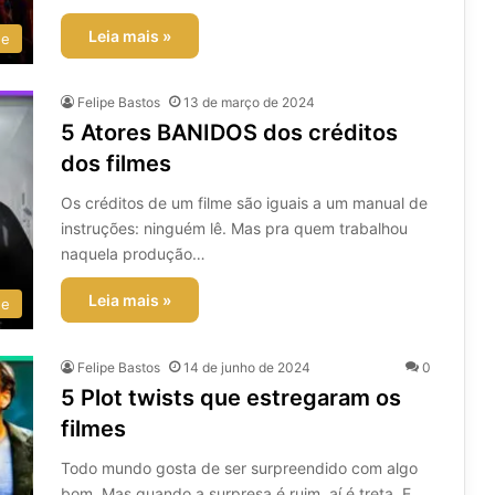
Leia mais »
ee
Felipe Bastos
13 de março de 2024
5 Atores BANIDOS dos créditos
dos filmes
Os créditos de um filme são iguais a um manual de
instruções: ninguém lê. Mas pra quem trabalhou
naquela produção…
Leia mais »
ee
Felipe Bastos
14 de junho de 2024
0
5 Plot twists que estregaram os
filmes
Todo mundo gosta de ser surpreendido com algo
bom. Mas quando a surpresa é ruim, aí é treta. E