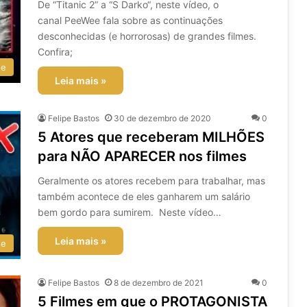
De “Titanic 2” a “S Darko“, neste vídeo, o
canal PeeWee fala sobre as continuações
desconhecidas (e horrorosas) de grandes filmes.
Confira;
ee
Leia mais »
Felipe Bastos
30 de dezembro de 2020
0
5 Atores que receberam MILHÕES
para NÃO APARECER nos filmes
Geralmente os atores recebem para trabalhar, mas
também acontece de eles ganharem um salário
bem gordo para sumirem. Neste vídeo…
Leia mais »
ee
Felipe Bastos
8 de dezembro de 2021
0
5 Filmes em que o PROTAGONISTA