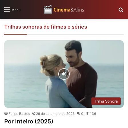
P
Menu
Trilhas sonoras de filmes e séries
Trilha Sonora
Felipe Bastos
29 de setembro de 2025
0
136
Por Inteiro (2025)