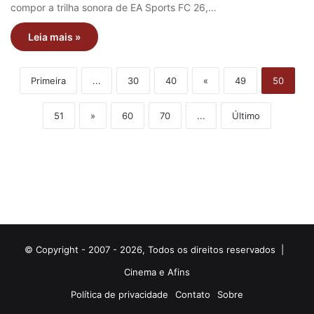
compor a trilha sonora de EA Sports FC 26,…
Leia mais »
Primeira
...
30
40
«
49
50
51
»
60
70
...
Último
© Copyright - 2007 - 2026, Todos os direitos reservados |
Cinema e Afins
Política de privacidade
Contato
Sobre