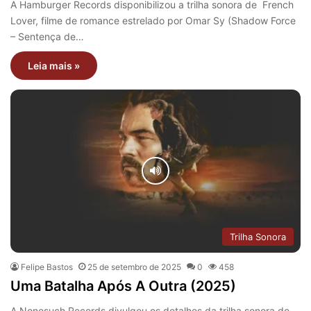
A Hamburger Records disponibilizou a trilha sonora de French
Lover, filme de romance estrelado por Omar Sy (Shadow Force
– Sentença de…
Leia mais »
Trilha Sonora
Felipe Bastos
25 de setembro de 2025
0
458
Uma Batalha Após A Outra (2025)
A Nonesuch Records divulgou os detalhes da trilha sonora de