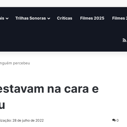
ais
Trilhas Sonoras
Críticas
Filmes 2025
Filmes
ninguém percebeu
 estavam na cara e
u
lização: 28 de julho de 2022
0