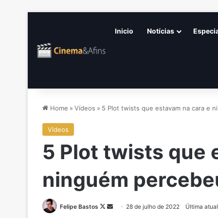
Inicio
Notícias
Especi
Home
»
Vídeos
»
5 Plot twists que estavam na cara e 
Vídeos
5 Plot twists que
ninguém percebe
Follow
Mande
Felipe Bastos
28 de julho de 2022
Última atua
on
um