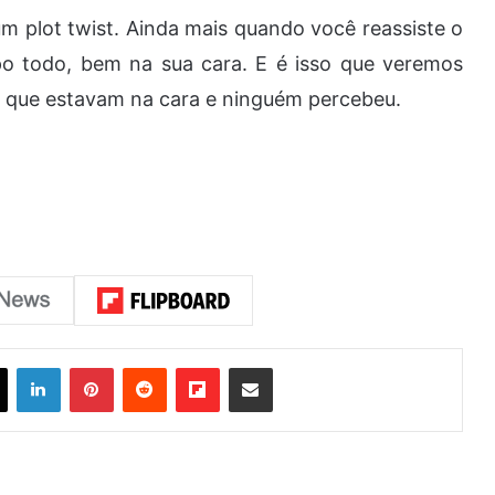
 plot twist. Ainda mais quando você reassiste o
mpo todo, bem na sua cara. E é isso que veremos
ts que estavam na cara e ninguém percebeu.
ook
X
Linkedin
Pinterest
Reddit
Flipboard
Compartilhar via e-mail