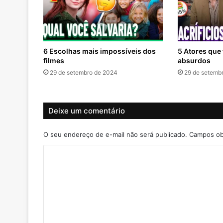
6 Escolhas mais impossíveis dos
5 Atores que 
filmes
absurdos
29 de setembro de 2024
29 de setemb
Deixe um comentário
O seu endereço de e-mail não será publicado.
Campos ob
C
o
m
e
n