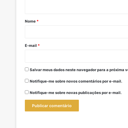
t
á
r
Nome
*
i
o
*
E-mail
*
Salvar meus dados neste navegador para a próxima v
Notifique-me sobre novos comentários por e-mail.
Notifique-me sobre novas publicações por e-mail.