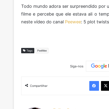
Todo mundo adora ser surpreendido por um
X
e-
mail
filme e percebe que ele estava ali o te
neste vídeo do canal
Peewee
: 5 plot twis
Tags
PeeWee
Siga-nos
Faceb
Compartilhar