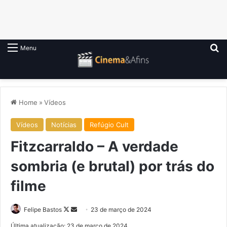
P
Menu
Home
»
Vídeos
Vídeos
Notícias
Refúgio Cult
Fitzcarraldo – A verdade
sombria (e brutal) por trás do
filme
Follow
Mande
Felipe Bastos
23 de março de 2024
on
um
Última atualização: 23 de março de 2024