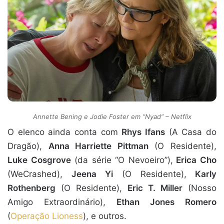
Annette Bening e Jodie Foster em “Nyad” – Netflix
O elenco ainda conta com
Rhys Ifans
(A Casa do
Dragão),
Anna Harriette Pittman
(O Residente),
Luke Cosgrove
(da série “O Nevoeiro”),
Erica Cho
(WeCrashed),
Jeena Yi
(O Residente),
Karly
Rothenberg
(O Residente),
Eric T. Miller
(Nosso
Amigo Extraordinário),
Ethan Jones Romero
(
Operação Lioness
), e outros.