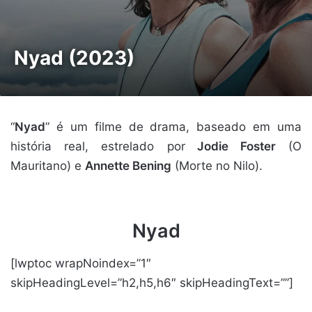
Nyad (2023)
“
Nyad
” é um filme de drama, baseado em uma
história real, estrelado por
Jodie Foster
(O
Mauritano) e
Annette Bening
(Morte no Nilo).
Nyad
[lwptoc wrapNoindex=”1″
skipHeadingLevel=”h2,h5,h6″ skipHeadingText=””]