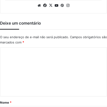
Website
Facebook
X
YouTube
Pinterest
Instagram
Deixe um comentário
O seu endereço de e-mail não será publicado.
Campos obrigatórios são
marcados com
*
C
o
m
e
n
t
á
r
Nome
*