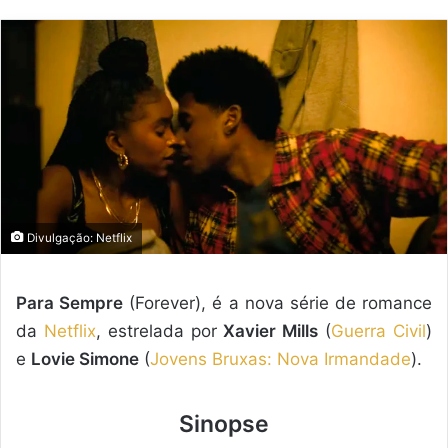
mail
Divulgação: Netflix
Para Sempre
(Forever), é a nova série de romance
da
Netflix
, estrelada por
Xavier Mills
(
Guerra Civil
)
e
Lovie Simone
(
Jovens Bruxas: Nova Irmandade
).
Sinopse