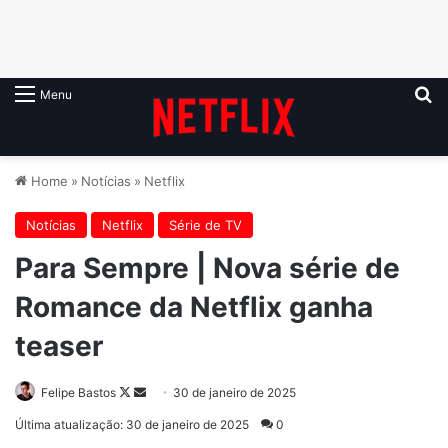
P
Menu
Home
»
Notícias
»
Netflix
Notícias
Netflix
Série de TV
Para Sempre | Nova série de
Romance da Netflix ganha
teaser
Follow
Mande
Felipe Bastos
30 de janeiro de 2025
on
um
Última atualização: 30 de janeiro de 2025
0
X
e-