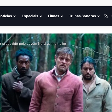
R
otícias
Especiais
Filmes
Trilhas Sonoras
or produzido pelo Jovem Nerd ganha trailer