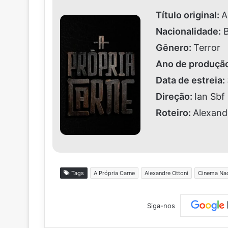
Título original:
A
Nacionalidade:
B
Gênero:
Terror
Ano de produçã
Data de estreia:
Direção:
Ian Sbf
Roteiro:
Alexandr
Tags
A Própria Carne
Alexandre Ottoni
Cinema Nac
Siga-nos