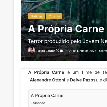
Notícias
Cinema
A Própria Carne
Terror produzido pelo Jovem Ner
Follow
Mande
Felipe Bastos
27 de junho de 2025
Últim
on
um
X
e-
mail
A Própria Carne
é um filme de ter
(
Alexandre Ottoni
e
Deive Pazos
), e d
A Própria Carne
Sinopse