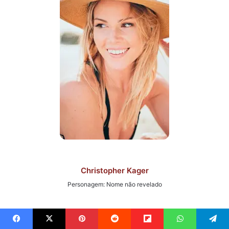
Christopher Kager
Personagem: Nome não revelado
Facebook
X
Pinterest
Reddit
Flipboard
WhatsApp
Telegram