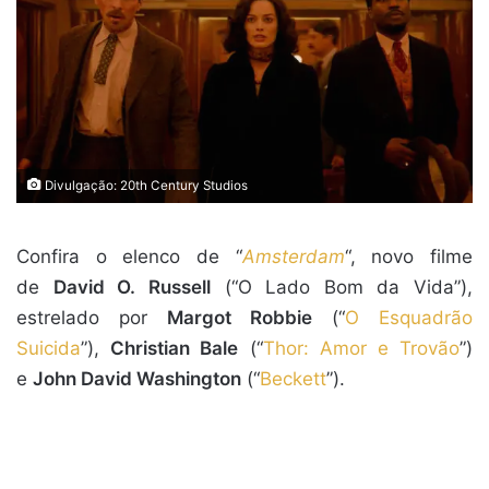
Divulgação: 20th Century Studios
Confira o elenco de “
Amsterdam
“, novo filme
de
David O. Russell
(“O Lado Bom da Vida”),
estrelado por
Margot Robbie
(“
O Esquadrão
Suicida
”),
Christian Bale
(“
Thor: Amor e Trovão
”)
e
John David Washington
(“
Beckett
”).