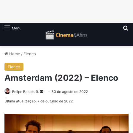
P
Menu
Home
/
Elenco
Elenco
Amsterdam (2022) – Elenco
Follow
Mande
Felipe Bastos
30 de agosto de 2022
on
um
Última atualização: 7 de outubro de 2022
X
e-
mail