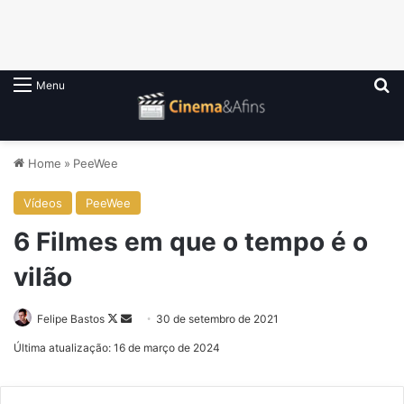
P
Menu
Home
»
PeeWee
Vídeos
PeeWee
6 Filmes em que o tempo é o
vilão
Follow
Mande
Felipe Bastos
30 de setembro de 2021
on
um
Última atualização: 16 de março de 2024
X
e-
mail