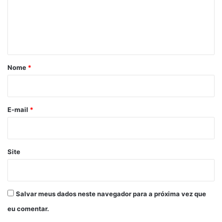
e
n
t
á
r
Nome
*
i
o
*
E-mail
*
Site
Salvar meus dados neste navegador para a próxima vez que
eu comentar.