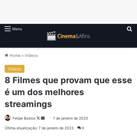
P
Menu
Home
»
Vídeos
Vídeos
8 Filmes que provam que esse
é um dos melhores
streamings
Follow
Mande
Felipe Bastos
7 de janeiro de 2023
on
um
Última atualização: 7 de janeiro de 2023
0
X
e-