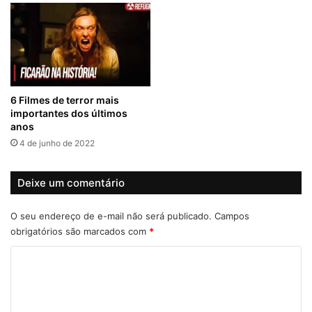
6 Filmes de terror mais
importantes dos últimos
anos
4 de junho de 2022
Deixe um comentário
O seu endereço de e-mail não será publicado.
Campos
obrigatórios são marcados com
*
C
o
m