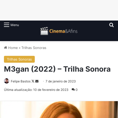
P
Menu
Home
»
Trilhas Sonoras
Trilhas Sonoras
M3gan (2022) – Trilha Sonora
Follow
Mande
Felipe Bastos
7 de janeiro de 2023
on
um
Última atualização: 10 de fevereiro de 2023
0
X
e-
mail