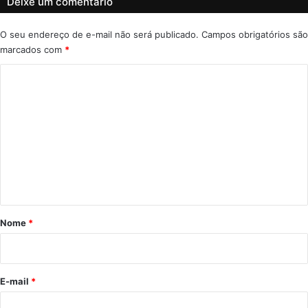
Deixe um comentário
O seu endereço de e-mail não será publicado.
Campos obrigatórios são
marcados com
*
C
o
m
e
n
t
á
r
Nome
*
i
o
*
E-mail
*