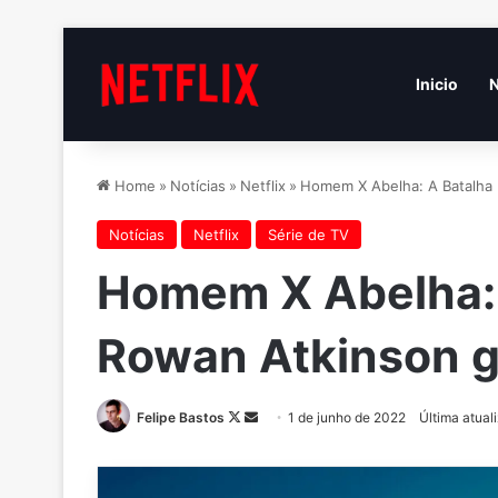
Inicio
N
Home
»
Notícias
»
Netflix
»
Homem X Abelha: A Batalha 
Notícias
Netflix
Série de TV
Homem X Abelha: 
Rowan Atkinson g
Follow
Mande
Felipe Bastos
1 de junho de 2022
Última atua
on
um
X
e-
mail