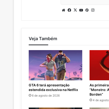
Website
Facebook
X
YouTube
Pinterest
Instagr
Veja Também
GTA 6 terá apresentação
As primeir
estendida exclusiva na Netflix
“Monstro: A
Borden”
6 de agosto de 2026
4 de agosto