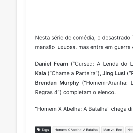
Nesta série de comédia, o desastrado
mansão luxuosa, mas entra em guerra c
Daniel Fearn
(“Cursed: A Lenda do L
Kala
(“Chame a Parteira”),
Jing Lusi
(“
Brendan Murphy
(“Homem-Aranha: L
Regras 4”) completam o elenco.
“Homem X Abelha: A Batalha” chega dia
Tags
Homem X Abelha: A Batalha
Man vs. Bee
Net