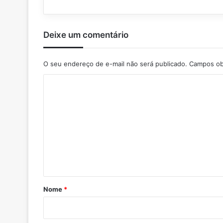
Deixe um comentário
O seu endereço de e-mail não será publicado.
Campos ob
C
o
m
e
n
t
á
r
Nome
*
i
o