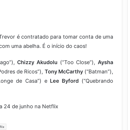
 Trevor é contratado para tomar conta de uma
om uma abelha. É o início do caos!
ago”),
Chizzy Akudolu
(“Too Close”),
Aysha
Podres de Ricos”),
Tony McCarthy
(“Batman”),
onge de Casa”) e
Lee Byford
(“Quebrando
 24 de junho na Netflix
flix