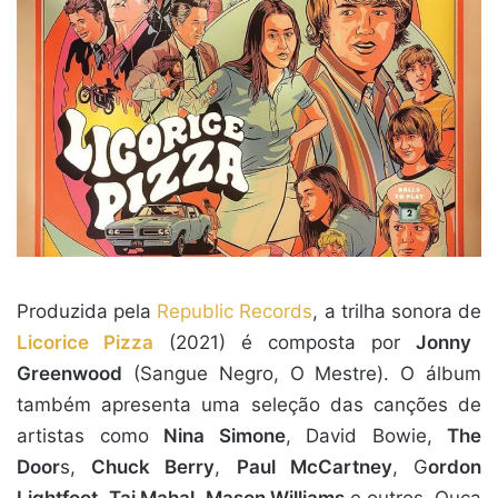
Produzida pela
Republic Records
, a trilha sonora de
Licorice Pizza
(2021) é composta por
Jonny
Greenwood
(Sangue Negro, O Mestre). O álbum
também apresenta uma seleção das canções de
artistas como
Nina Simone
, David Bowie,
The
Door
s,
Chuck Berry
,
Paul McCartney
, G
ordon
Lightfoot
,
Taj Mahal
,
Mason Williams
e outros. Ouça