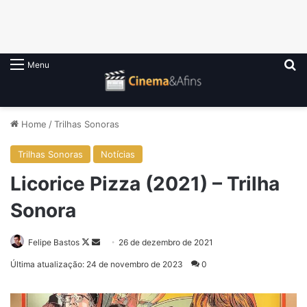
P
Menu
Home
/
Trilhas Sonoras
Trilhas Sonoras
Notícias
Licorice Pizza (2021) – Trilha
Sonora
Follow
Mande
Felipe Bastos
26 de dezembro de 2021
on
um
Última atualização: 24 de novembro de 2023
0
X
e-
mail