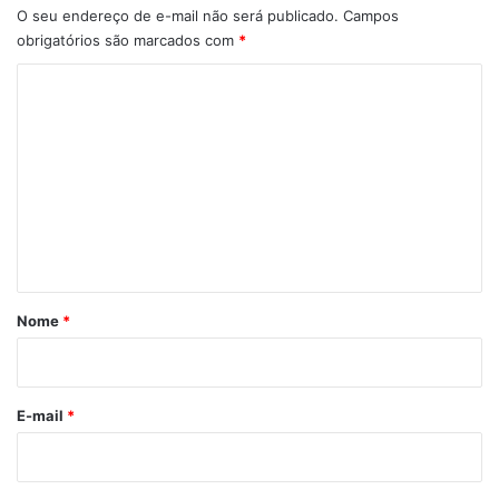
O seu endereço de e-mail não será publicado.
Campos
obrigatórios são marcados com
*
C
o
m
e
n
t
á
r
Nome
*
i
o
*
E-mail
*