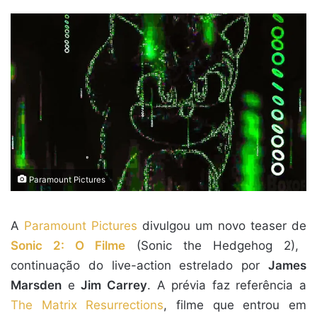
mail
Paramount Pictures
A
Paramount Pictures
divulgou um novo teaser de
Sonic 2: O Filme
(Sonic the Hedgehog 2),
continuação do live-action estrelado por
James
Marsden
e
Jim Carrey
. A prévia faz referência a
The Matrix Resurrections
, filme que entrou em