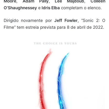
Moore
,
Adam Pally
,
Lee Majdoub
,
Colleen
O’Shaughnessey
e
Idris Elba
completam o elenco.
Dirigido novamente por
Jeff Fowler
, “Sonic 2: O
Filme” tem estreia prevista para 8 de abril de 2022.