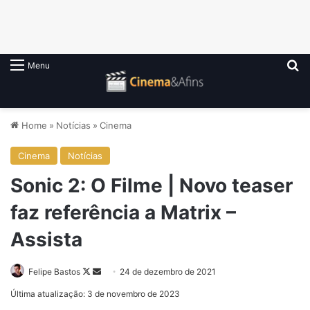
P
Menu
Home
»
Notícias
»
Cinema
Cinema
Notícias
Sonic 2: O Filme | Novo teaser
faz referência a Matrix –
Assista
Follow
Mande
Felipe Bastos
24 de dezembro de 2021
on
um
Última atualização: 3 de novembro de 2023
X
e-