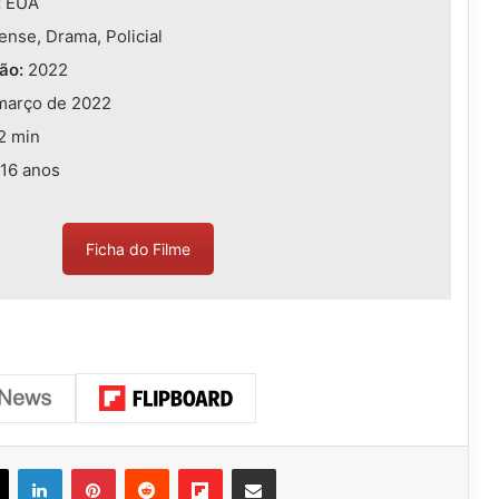
:
EUA
nse, Drama, Policial
ão:
2022
março de 2022
2 min
16 anos
Ficha do Filme
ook
X
Linkedin
Pinterest
Reddit
Flipboard
Compartilhar via e-mail