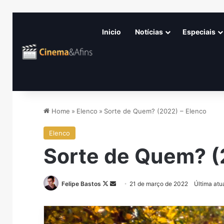
Inicio
Notícias
Especiais
Home
»
Elenco
»
Sorte de Quem? (2022) – Elenco
Elenco
Sorte de Quem? (
Follow
Mande
Felipe Bastos
21 de março de 2022
Última atu
on
um
X
e-
mail