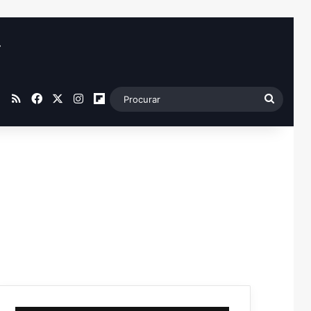
4
RSS
Facebook
X
Instagram
Flipboard
Procur