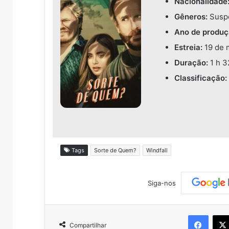
Nacionalidade
Gêneros:
Suspe
Ano de produç
Estreia:
19 de 
Duração:
1 h 3
Classificação:
Tags
Sorte de Quem?
Windfall
Siga-nos
Faceb
Compartilhar