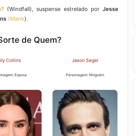
m?
(Windfall), suspense estrelado por
Jesse
ins
(Mank
).
 Sorte de Quem?
ily Collins
Jason Segel
onagem: Esposa
Personagem: Ninguém