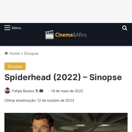
P
Menu
Home
»
Sinopse
Sinopse
Spiderhead (2022) – Sinopse
Follow
Mande
Felipe Bastos
18 de maio de 2022
on
um
Última atualização: 12 de outubro de 2023
X
e-
mail