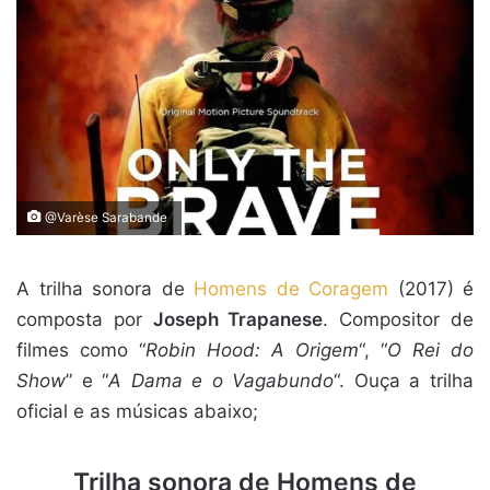
@Varèse Sarabande ‎
A trilha sonora de
Homens de Coragem
(2017) é
composta por
Joseph Trapanese
. Compositor de
filmes como “
Robin Hood: A Origem
“, “
O Rei do
Show
” e “
A Dama e o Vagabundo
“. Ouça a trilha
oficial e as músicas abaixo;
Trilha sonora de Homens de