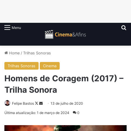
P
Menu
Home
/
Trilhas Sonoras
Trilhas Sonoras
Cinema
Homens de Coragem (2017) –
Trilha Sonora
Follow
Mande
Felipe Bastos
13 de julho de 2020
on
um
Última atualização: 1 de março de 2024
0
X
e-
mail