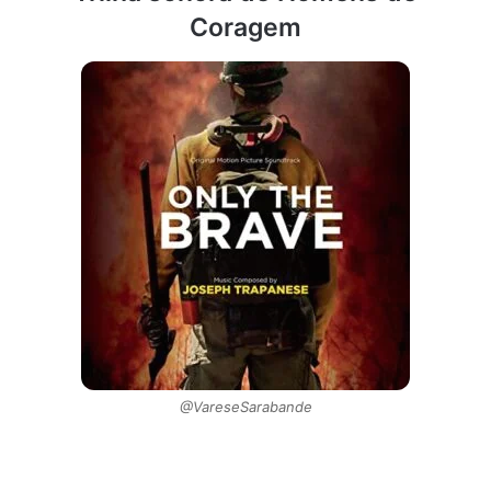
Coragem
@VareseSarabande