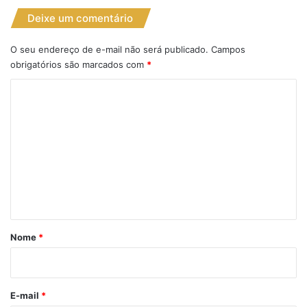
Deixe um comentário
O seu endereço de e-mail não será publicado.
Campos
obrigatórios são marcados com
*
C
o
m
e
n
t
á
r
Nome
*
i
o
*
E-mail
*