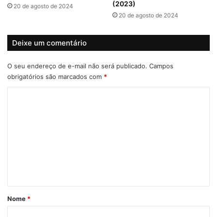
(2023)
20 de agosto de 2024
20 de agosto de 2024
Deixe um comentário
O seu endereço de e-mail não será publicado.
Campos
obrigatórios são marcados com
*
C
o
m
e
n
t
á
r
Nome
*
i